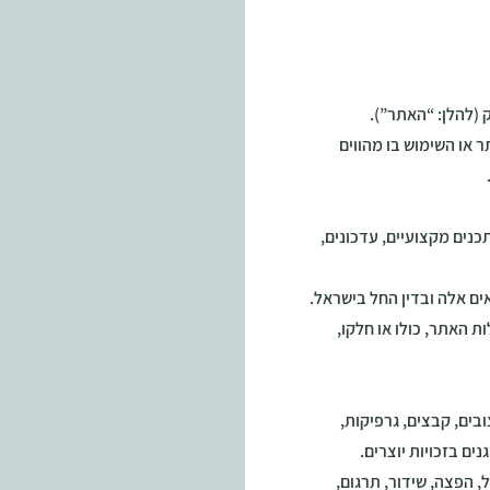
פרט
 (להלן: “האתר”).
 או השימוש בו מהווים
כנים מקצועיים, עדכונים,
ם אלה ובדין החל בישראל.
ת האתר, כולו או חלקו,
בים, קבצים, גרפיקות,
נים בזכויות יוצרים.
 הפצה, שידור, תרגום,