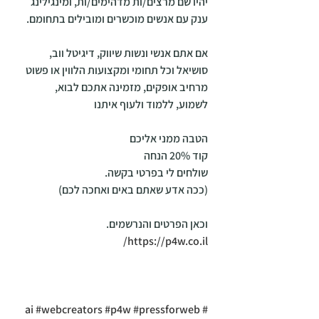
יהיו שם מרצים/ות מדהימים/ות, ומינגילינג 
ענק עם אנשים מוכשרים ומובילים בתחומם.
אם אתם אנשי ונשות שיווק, דיגיטל ווב, 
סושיאל וכל תחומי ומקצועות הלווין או פשוט 
מרחיב אופקים, מזמינה אתכם לבוא, 
לשמוע, ללמוד ולעוף איתנו
הטבה ממני אליכם
קוד 20% הנחה
שולחים לי בפרטי בקשה.
(ככה אדע שאתם באים ואחכה לכם)
וכאן הפרטים והנרשמים.
https://p4w.co.il/
#webcreators
#p4w
#pressforweb
#ai